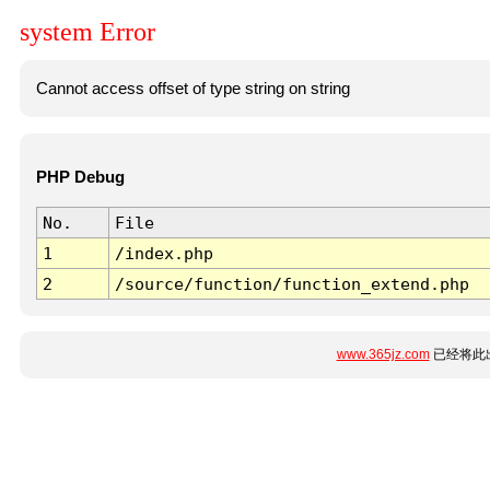
system Error
Cannot access offset of type string on string
PHP Debug
No.
File
1
/index.php
2
/source/function/function_extend.php
www.365jz.com
已经将此